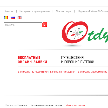
Новости
|
Интервью и пресс-релизы
|
Презентации
|
Журнал «Работай&Отды
Заявка на Путешествие
|
Заявка на Авиабилет
|
Заявка на Оформление
Вы здесь:
Главная
—
Бесплатные онлайн-заявки
—
Активные заявки