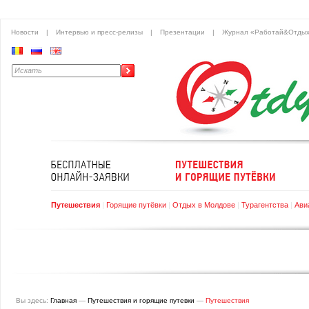
Новости
|
Интервью и пресс-релизы
|
Презентации
|
Журнал «Работай&Отды
Путешествия
|
Горящие путёвки
|
Отдых в Молдове
|
Турагентства
|
Ави
Вы здесь:
Главная
—
Путешествия и горящие путевки
—
Путешествия