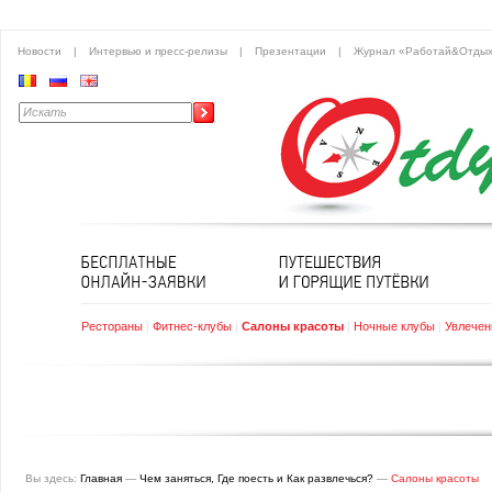
Новости
|
Интервью и пресс-релизы
|
Презентации
|
Журнал «Работай&Отды
Рестораны
|
Фитнес-клубы
|
Салоны красоты
|
Ночные клубы
|
Увлечен
Вы здесь:
Главная
—
Чем заняться, Где поесть и Как развлечься?
—
Салоны красоты