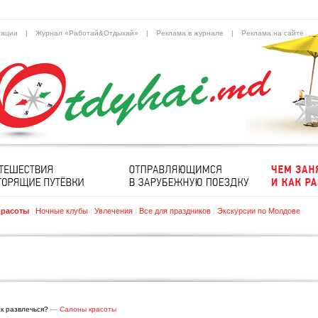
тации
|
Журнал «Работай&Отдыхай»
|
Реклама в журнале
|
Реклама на сайте
красоты
|
Ночные клубы
|
Увлечения
|
Все для праздников
|
Экскурсии по Молдове
ак развлечься?
—
Салоны красоты