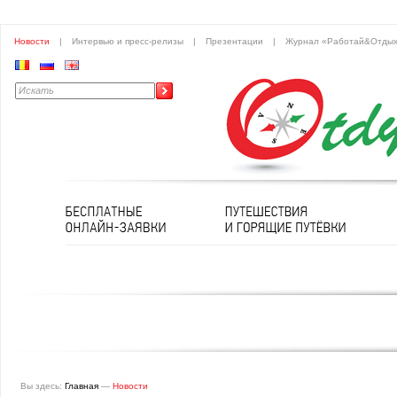
Новости
|
Интервью и пресс-релизы
|
Презентации
|
Журнал «Работай&Отды
Вы здесь:
Главная
—
Новости