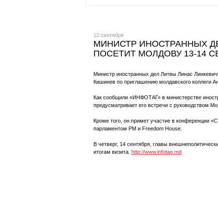
12 сентября
МИНИСТР ИНОСТРАННЫХ Д
ПОСЕТИТ МОЛДОВУ 13-14 
Министр иностранных дел Литвы Линас Линкевич
Кишинев по приглашению молдавского коллеги Ан
Как сообщили «ИНФОТАГ» в министерстве иностр
предусматривает его встречи с руководством М
Кроме того, он примет участие в конференции «
парламентом РМ и Freedom House.
В четверг, 14 сентября, главы внешнеполитичес
итогам визита.
http://www.infotag.md