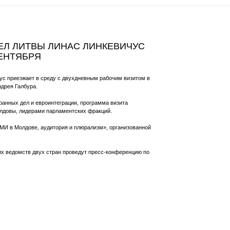
ЕЛ ЛИТВЫ ЛИНАС ЛИНКЕВИЧУС
СЕНТЯБРЯ
ус приезжает в среду с двухдневным рабочим визитом в
дрея Галбура.
анных дел и евроинтеграции, программа визита
олдовы, лидерами парламентских фракций.
СМИ в Молдове, аудитория и плюрализм», организованной
ких ведомств двух стран проведут пресс-конференцию по