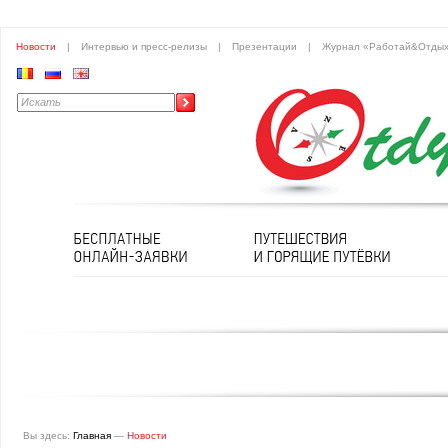
Новости
|
Интервью и пресс-релизы
|
Презентации
|
Журнал «Работай&Отды
Вы здесь:
Главная
—
Новости