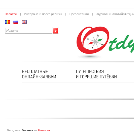
Новости
|
Интервью и пресс-релизы
|
Презентации
|
Журнал «Работай&Отды
Вы здесь:
Главная
—
Новости