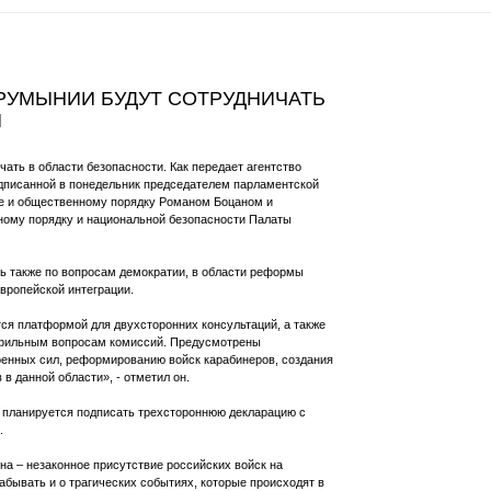
РУМЫНИИ БУДУТ СОТРУДНИЧАТЬ
И
ть в области безопасности. Как передает агентство
одписанной в понедельник председателем парламентской
не и общественному порядку Романом Боцаном и
ному порядку и национальной безопасности Палаты
ть также по вопросам демократии, в области реформы
европейской интеграции.
ся платформой для двухсторонних консультаций, а также
офильным вопросам комиссий. Предусмотрены
оенных сил, реформированию войск карабинеров, создания
в данной области», - отметил он.
 планируется подписать трехстороннюю декларацию с
.
на – незаконное присутствие российских войск на
абывать и о трагических событиях, которые происходят в