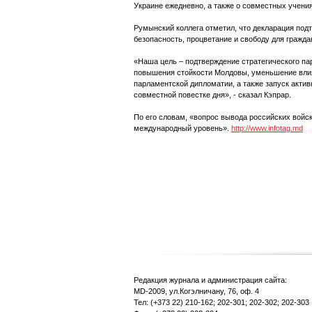
Украине ежедневно, а также о совместных учениях
Румынский коллега отметил, что декларация под
безопасность, процветание и свободу для гражда
«Наша цель – подтверждение стратегического пар
повышения стойкости Молдовы, уменьшение вли
парламентской дипломатии, а также запуск актив
совместной повестке дня», - сказал Кэпрар.
По его словам, «вопрос вывода российских войс
международный уровень».
http://www.infotag.md
Редакция журнала и администрация сайта:
MD-2009, ул.Когэлничану, 76, оф. 4
Тел: (+373 22) 210-162; 202-301; 202-302; 202-303