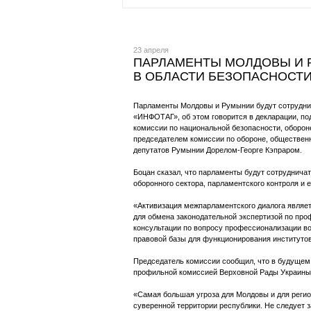
23 апреля
ПАРЛАМЕНТЫ МОЛДОВЫ И 
В ОБЛАСТИ БЕЗОПАСНОСТ
Парламенты Молдовы и Румынии будут сотруднича
«ИНФОТАГ», об этом говорится в декларации, п
комиссии по национальной безопасности, оборо
председателем комиссии по обороне, обществен
депутатов Румынии Дорелом-Георге Кэпраром.
Боцан сказал, что парламенты будут сотруднича
оборонного сектора, парламентского контроля и 
«Активизация межпарламентского диалога являет
для обмена законодательной экспертизой по пр
консультации по вопросу профессионализации в
правовой базы для функционирования институтов 
Председатель комиссии сообщил, что в будущем
профильной комиссией Верховной Рады Украины
«Самая большая угроза для Молдовы и для регио
суверенной территории республики. Не следует з