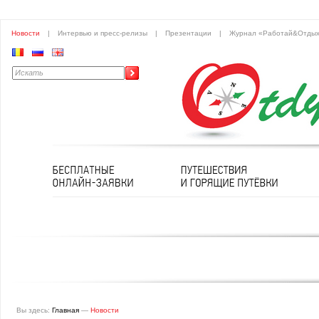
Новости
|
Интервью и пресс-релизы
|
Презентации
|
Журнал «Работай&Отды
Вы здесь:
Главная
—
Новости