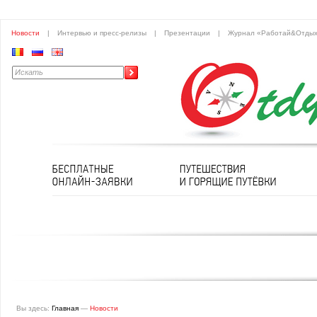
Новости
|
Интервью и пресс-релизы
|
Презентации
|
Журнал «Работай&Отды
Вы здесь:
Главная
—
Новости