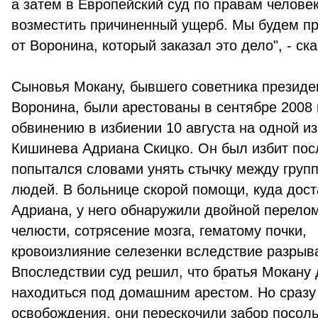
а затем в Европейский суд по правам человек
возместить причиненный ущерб. Мы будем пр
от Воронина, который заказал это дело", - ск
Сыновья Мокану, бывшего советника президе
Воронина, были арестованы в сентябре 2008 г
обвинению в избиении 10 августа на одной из
Кишинева Адриана Скицко. Он был избит посл
попытался словами унять стычку между груп
людей. В больнице скорой помощи, куда дос
Адриана, у него обнаружили двойной перело
челюсти, сотрясение мозга, гематому почки,
кровоизлияние селезенки вследствие разрыв
Впоследствии суд решил, что братья Мокану
находиться под домашним арестом. Но сразу
освобождения, они перескочили забор посол