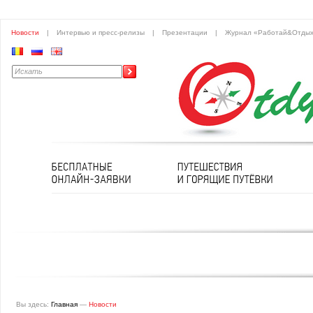
Новости
|
Интервью и пресс-релизы
|
Презентации
|
Журнал «Работай&Отды
Вы здесь:
Главная
—
Новости