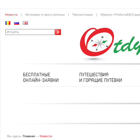
Новости
|
Интервью и пресс-релизы
|
Презентации
|
Журнал «Работай&Отды
Вы здесь:
Главная
—
Новости