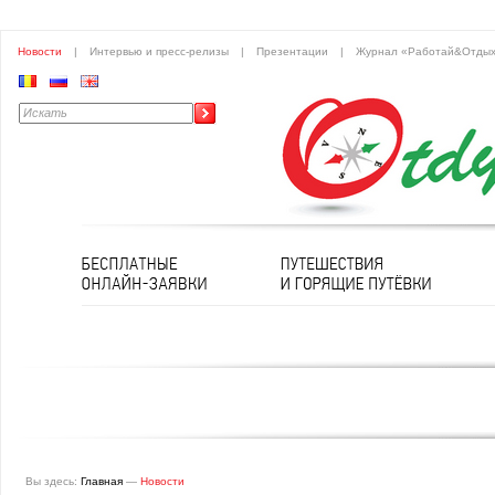
Новости
|
Интервью и пресс-релизы
|
Презентации
|
Журнал «Работай&Отды
Вы здесь:
Главная
—
Новости