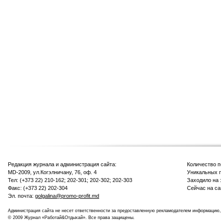
Редакция журнала и администрация сайта:
Количество 
MD-2009, ул.Когэлничану, 76, оф. 4
Уникальных п
Тел: (+373 22) 210-162; 202-301; 202-302; 202-303
Заходило на 
Факс: (+373 22) 202-304
Сейчас на са
Эл. почта:
golgalina@promo-profit.md
Администрация сайта не несет ответственности за предоставленную рекламодателем информацию,
© 2009 Журнал «Работай&Отдыхай». Все права защищены.