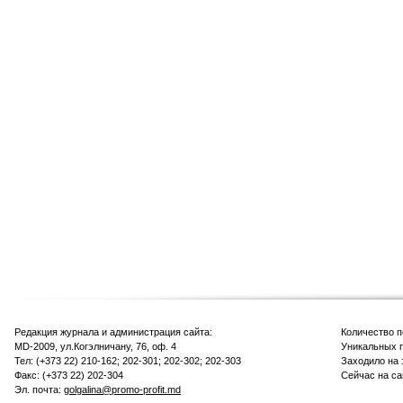
Редакция журнала и администрация сайта:
Количество 
MD-2009, ул.Когэлничану, 76, оф. 4
Уникальных п
Тел: (+373 22) 210-162; 202-301; 202-302; 202-303
Заходило на 
Факс: (+373 22) 202-304
Сейчас на са
Эл. почта:
golgalina@promo-profit.md