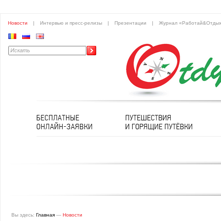
Новости
|
Интервью и пресс-релизы
|
Презентации
|
Журнал «Работай&Отды
Вы здесь:
Главная
—
Новости