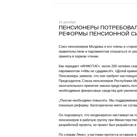
16 декабря
ПЕНСИОНЕРЫ ПОТРЕБОВАЛИ
РЕФОРМЫ ПЕНСИОННОЙ С
Союз пенсионеров Молдовы и его члены и сторон
правительством и парламентом отказаться от ре
принята в первом чтении.
Как передает «ИНФОТАГ», около 200 человек ска
парламентом ««Мы не сдадимся!», «Долой кримин
Пенсионеры заявили, что они требуют настоящу
Председатель Союза пенсионеров Республики Мол
окончательного принятия закона представить ясн
необходимые финансовые средства для увеличен
„Пенсии необходимо повысить. Мы поддерживаем
показную реформу. Категорически никто не согла
Он подчеркнул, что неоднократно настаивал на т
пенсионеров в рабочую группу при Министерстве
разработкой проекта, но проект был разработан 
По словам Лянкэ, участники протеста оставили 