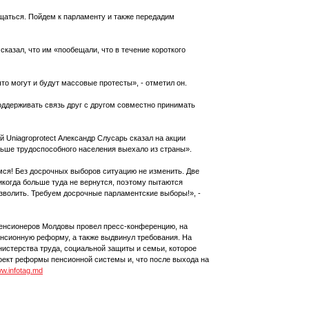
бщаться. Пойдем к парламенту и также передадим
сказал, что им «пообещали, что в течение короткого
то могут и будут массовые протесты», - отметил он.
оддерживать связь друг с другом совместно принимать
 Uniagroprotect Александр Слусарь сказал на акции
ольше трудоспособного населения выехало из страны».
мся! Без досрочных выборов ситуацию не изменить. Две
икогда больше туда не вернутся, поэтому пытаются
озволить. Требуем досрочные парламентские выборы!», -
енсионеров Молдовы провел пресс-конференцию, на
енсионную реформу, а также выдвинул требования. На
истерства труда, социальной защиты и семьи, которое
роект реформы пенсионной системы и, что после выхода на
ww.infotag.md