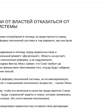
 ОТ ВЛАСТЕЙ ОТКАЗАТЬСЯ ОТ
ИСТЕМЫ
ники потребовали в пятницу на акции протеста перед
формы пенсионной системы в том варианте, как она была
ндировали в пятницу перед правительством и
альный режим!» «Досрочные!», «Власть на мусор!»,
ю пенсионную реформу, а не надуманную».
дова Виктор Лянкэ заявил, что Союз требует до
ое финансовое обоснование того, откуда будут найдены
ия пенсий.
 реформу пенсионной системы, но не имитированную,
сен с повышением пенсионного возраста», - сказал Лянкэ.
ом, чтобы его включили в качестве представителя Союза
 труда, социальной защиты и семьи, которая занималась
в спешке, без учета мнения пенсионеров.
в канцелярии правительства оставили свою декларацию.