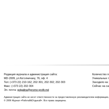
Редакция журнала и администрация сайта:
Количество 
MD-2009, ул.Когэлничану, 76, оф. 4
Уникальных п
Тел: (+373 22) 210-162; 202-301; 202-302; 202-303
Заходило на 
Факс: (+373 22) 202-304
Сейчас на са
Эл. почта:
golgalina@promo-profit.md
Администрация сайта не несет ответственности за предоставленную рекламодателем информацию,
© 2009 Журнал «Работай&Отдыхай». Все права защищены.