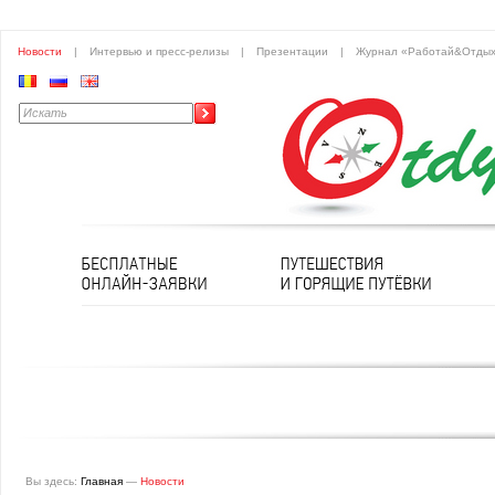
Новости
|
Интервью и пресс-релизы
|
Презентации
|
Журнал «Работай&Отды
Вы здесь:
Главная
—
Новости