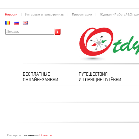
Новости
|
Интервью и пресс-релизы
|
Презентации
|
Журнал «Работай&Отды
Вы здесь:
Главная
—
Новости