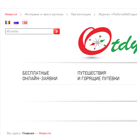
Новости
|
Интервью и пресс-релизы
|
Презентации
|
Журнал «Работай&Отды
Вы здесь:
Главная
—
Новости