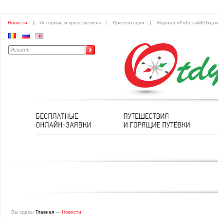
Новости
|
Интервью и пресс-релизы
|
Презентации
|
Журнал «Работай&Отды
Вы здесь:
Главная
—
Новости