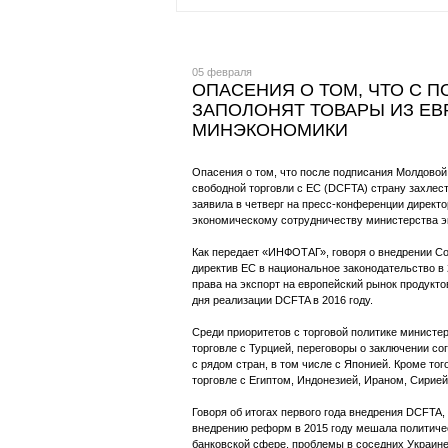
05 февраля
ОПАСЕНИЯ О ТОМ, ЧТО С 
ЗАПОЛОНЯТ ТОВАРЫ ИЗ ЕВ
МИНЭКОНОМИКИ
Опасения о том, что после подписания Молдово
свободной торговли с ЕС (DCFTA) страну захлест
заявила в четверг на пресс-конференции директ
экономическому сотрудничеству министерства э
Как передает «ИНФОТАГ», говоря о внедрении Сог
директив ЕС в национальное законодательство в 
права на экспорт на европейский рынок продукт
дня реализации DCFTA в 2016 году.
Среди приоритетов с торговой политике министе
торговле с Турцией, переговоры о заключении с
с рядом стран, в том числе с Японией. Кроме то
торговле с Египтом, Индонезией, Ираном, Сирией
Говоря об итогах первого года внедрения DCFTA,
внедрению реформ в 2015 году мешала политичес
банковской сфере, проблемы в соседних Украине