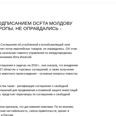
ПОДПИСАНИЕМ DCFTA МОЛДОВУ
РОПЫ, НЕ ОПРАВДАЛИСЬ -
й Соглашения об углубленной и всеобъемлющей зоне
нет поток европейских товаров, не оправдались. Об этом
ор начальник главного управления по международному
кономики Инга Ионесий.
лашения и задачах на 2016 г., она сказала, что внедрение
27 областях и торговых соглашений, а также получение
ов животного происхождения – основные вопросы повестка
рства также - ратификация соглашения о свободной
оглашений для продвижения и взаимной защите инвестиций
го, предстоят переговоры по соглашению о свободной
.
 она признала, что достижения невелики. По ее мнению,
кая нестабильность, смена правительств, кризис в
 и России.