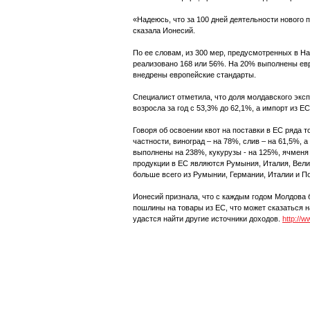
«Надеюсь, что за 100 дней деятельности нового 
сказала Ионесий.
По ее словам, из 300 мер, предусмотренных в Н
реализовано 168 или 56%. На 20% выполнены евр
внедрены европейские стандарты.
Специалист отметила, что доля молдавского экс
возросла за год с 53,3% до 62,1%, а импорт из 
Говоря об освоении квот на поставки в ЕС ряда т
частности, виноград – на 78%, слив – на 61,5%, 
выполнены на 238%, кукурузы - на 125%, ячменя
продукции в ЕС являются Румыния, Италия, Вели
больше всего из Румынии, Германии, Италии и П
Ионесий признала, что с каждым годом Молдова 
пошлины на товары из ЕС, что может сказаться н
удастся найти другие источники доходов.
http://w