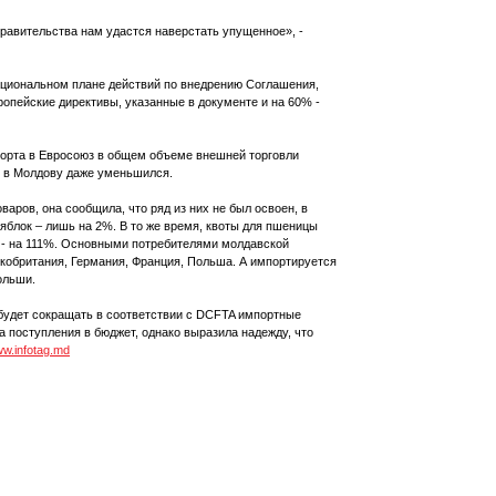
правительства нам удастся наверстать упущенное», -
ациональном плане действий по внедрению Соглашения,
опейские директивы, указанные в документе и на 60% -
порта в Евросоюз в общем объеме внешней торговли
ЕС в Молдову даже уменьшился.
оваров, она сообщила, что ряд из них не был освоен, в
а яблок – лишь на 2%. В то же время, квоты для пшеницы
 - на 111%. Основными потребителями молдавской
кобритания, Германия, Франция, Польша. А импортируется
ольши.
будет сокращать в соответствии с DCFTA импортные
а поступления в бюджет, однако выразила надежду, что
ww.infotag.md