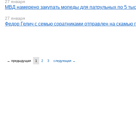
27 января
МВД намерено закупать мопеды для патрульных по 5 тыс
27 января
Федор Гелич с семью соратниками отправлен на скамью
← предыдущая
1
2
3
следующая →