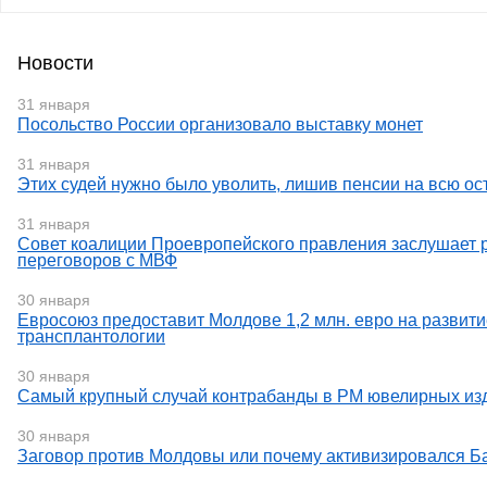
Новости
31 января
Посольство России организовало выставку монет
31 января
Этих судей нужно было уволить, лишив пенсии на всю о
31 января
Совет коалиции Проевропейского правления заслушает 
переговоров с МВФ
30 января
Евросоюз предоставит Молдове 1,2 млн. евро на развити
трансплантологии
30 января
Самый крупный случай контрабанды в РМ ювелирных изд
30 января
Заговор против Молдовы или почему активизировался Б