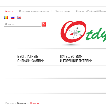
Новости
|
Интервью и пресс-релизы
|
Презентации
|
Журнал «Работай&Отды
Вы здесь:
Главная
—
Новости