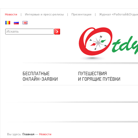
Новости
|
Интервью и пресс-релизы
|
Презентации
|
Журнал «Работай&Отды
Вы здесь:
Главная
—
Новости