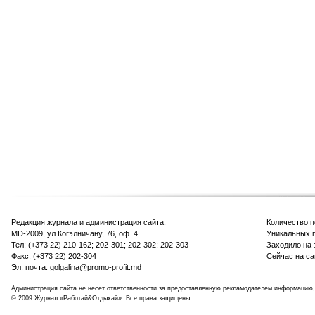
Редакция журнала и администрация сайта:
Количество 
MD-2009, ул.Когэлничану, 76, оф. 4
Уникальных п
Тел: (+373 22) 210-162; 202-301; 202-302; 202-303
Заходило на 
Факс: (+373 22) 202-304
Сейчас на са
Эл. почта:
golgalina@promo-profit.md
Администрация сайта не несет ответственности за предоставленную рекламодателем информацию,
© 2009 Журнал «Работай&Отдыхай». Все права защищены.