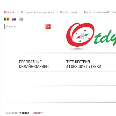
Новости
|
Интервью и пресс-релизы
|
Презентации
|
Журнал «Работай&Отды
Вы здесь:
Главная
—
Новости