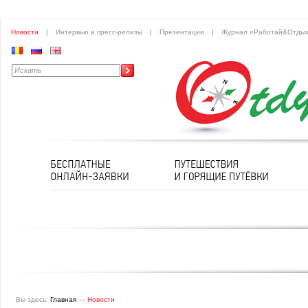
Новости
|
Интервью и пресс-релизы
|
Презентации
|
Журнал «Работай&Отды
Вы здесь:
Главная
—
Новости