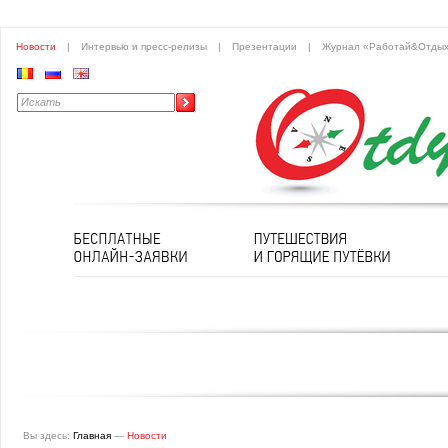
Новости
|
Интервью и пресс-релизы
|
Презентации
|
Журнал «Работай&Отды
Вы здесь:
Главная
—
Новости