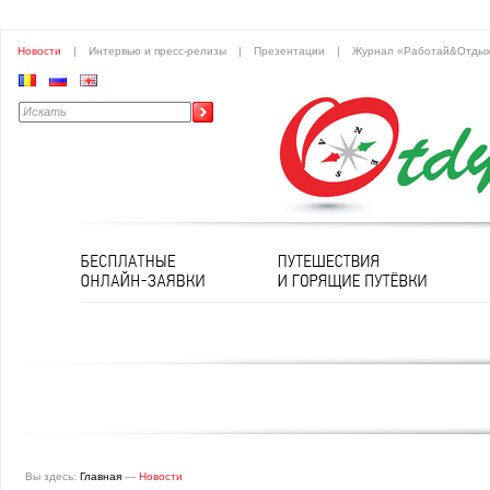
Новости
|
Интервью и пресс-релизы
|
Презентации
|
Журнал «Работай&Отды
Вы здесь:
Главная
—
Новости