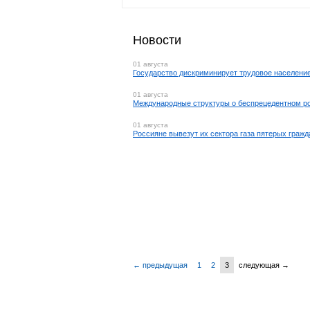
Новости
01 августа
Государство дискриминирует трудовое населени
01 августа
Международные структуры о беспрецедентном ро
01 августа
Россияне вывезут их сектора газа пятерых граж
← предыдущая
1
2
3
следующая →