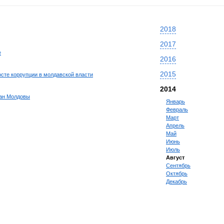
2018
2017
е
2016
2015
сте коррупции в молдавской власти
2014
дан Молдовы
Январь
Февраль
Март
Апрель
Май
Июнь
Июль
Август
Сентябрь
Октябрь
Декабрь